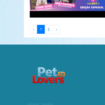
‹
1
2
›